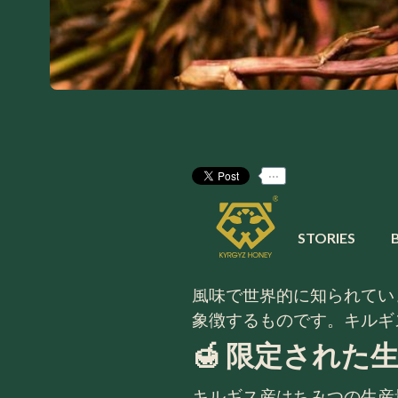
...
キルギス
STORIES
キルギス産のはちみつ、特
風味で世界的に知られてい
象徴するものです。キルギ
🍯 限定された
キルギス産はちみつの生産