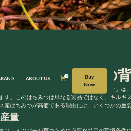
産はちみつの価格の
BUY NOW
Buy
0
BRAND
ABOUT US
Now
に天山山脈から採れる希少な「ホワイトハニー」は
ます。このはちみつは単なる製品ではなく、キルギ
ス産はちみつが高価である理由には、いくつかの重
生産量
量は、ミツバチが育つために必要な特定の環境条件