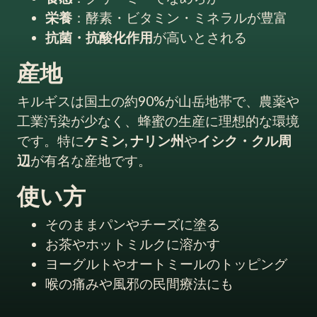
栄養
：酵素・ビタミン・ミネラルが豊富
抗菌・抗酸化作用
が高いとされる
産地
キルギスは国土の約90%が山岳地帯で、農薬や
工業汚染が少なく、蜂蜜の生産に理想的な環境
です。特に
ケミン,
ナリン州
や
イシク・クル周
辺
が有名な産地です。
使い方
そのままパンやチーズに塗る
お茶やホットミルクに溶かす
ヨーグルトやオートミールのトッピング
喉の痛みや風邪の民間療法にも