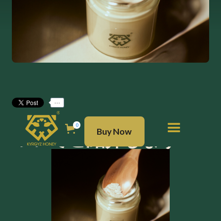
...
キルギスの白い蜂蜜に
BUY NOW
0
Buy Now
ついてご紹介します！