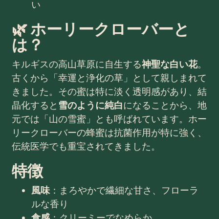
い
🌿 ホーリークローバーと
は？
キルギスの高山草原に自生する
神聖な白い花
。
古くから「幸運と浄化の草」として親しまれて
きました。その蜜は特に淡く透明感があり、結
晶化すると
雪のように純白
になることから、地
元では「山の雪蜜」とも呼ばれています。ホー
リークローバーの蜂蜜は抗菌作用が特に強く、
伝統医学でも重宝されてきました。
特徴
風味
：まろやかで繊細な甘さ、フローラ
ルな香り
食感
：クリーミーでなめらか