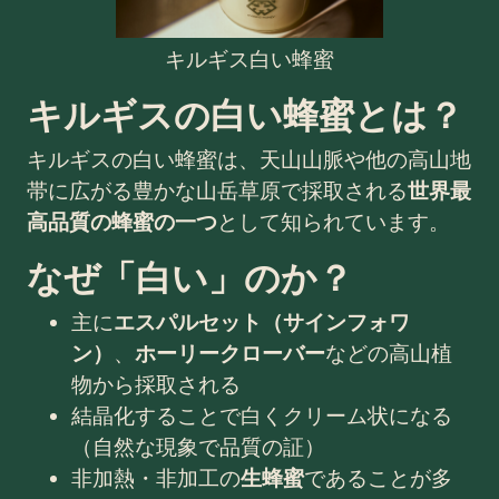
キルギス白い蜂蜜
キルギスの白い蜂蜜とは？
キルギスの白い蜂蜜は、天山山脈や他の高山地
帯に広がる豊かな山岳草原で採取される
世界最
高品質の蜂蜜の一つ
として知られています。
なぜ「白い」のか？
主に
エスパルセット（サインフォワ
ン）
、
ホーリークローバー
などの高山植
物から採取される
結晶化することで白くクリーム状になる
（自然な現象で品質の証）
非加熱・非加工の
生蜂蜜
であることが多